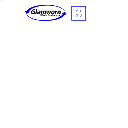
ME
NU